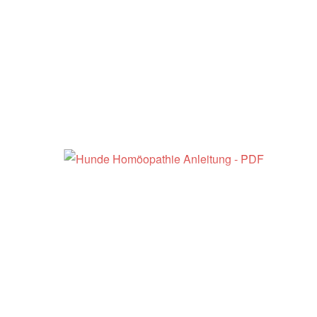
Shop
Krankheiten der unteren Atemwege bei Hunden
– Hunde Homöopathie Anleitung
19,90
€
inkl. MwSt.