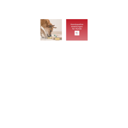
Shop
Krankheiten des Gehirns beim Hund – Hunde
Homöopathie Anleitung
19,90
€
inkl. MwSt.
Heutzutage werden unsere Hunde älter und
somit steigt auch das Risiko eines