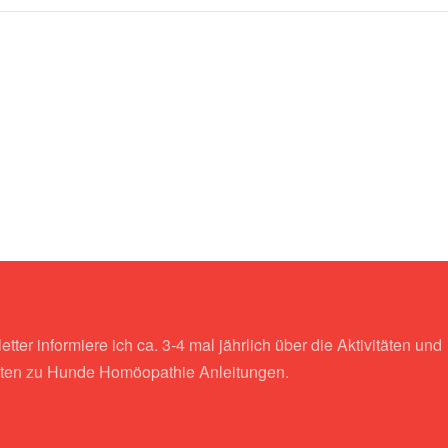
?
tter informiere ich ca. 3-4 mal jährlich über die Aktivitäten und
ten zu Hunde Homöopathie Anleitungen.