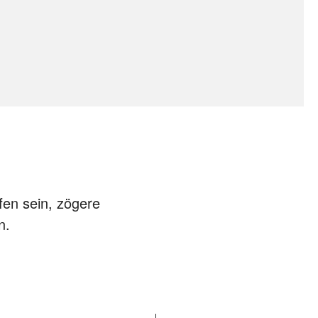
fen sein, zögere
n.