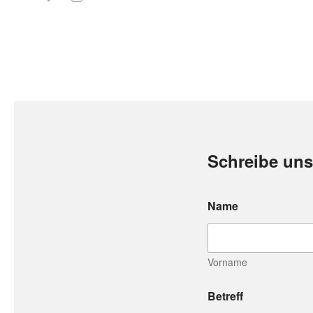
Schreibe uns
*
Name
B
e
t
r
e
Vorname
f
f
Betreff
N