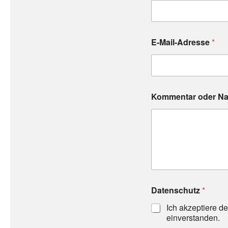
a
c
h
r
i
E-Mail-Adresse
*
c
h
t
Kommentar oder Na
Datenschutz
*
Ich akzeptiere d
einverstanden.