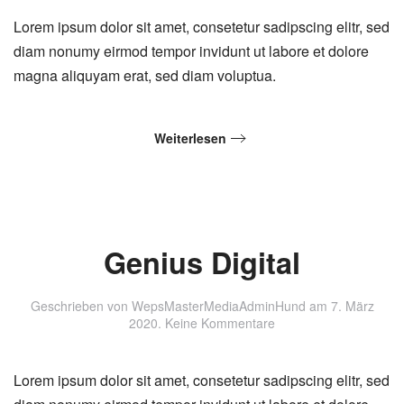
Communication
Lorem ipsum dolor sit amet, consetetur sadipscing elitr, sed
diam nonumy eirmod tempor invidunt ut labore et dolore
magna aliquyam erat, sed diam voluptua.
Weiterlesen
Genius Digital
Geschrieben von
WepsMasterMediaAdminHund
am
7. März
zu
2020
.
Keine Kommentare
Genius
Digital
Lorem ipsum dolor sit amet, consetetur sadipscing elitr, sed