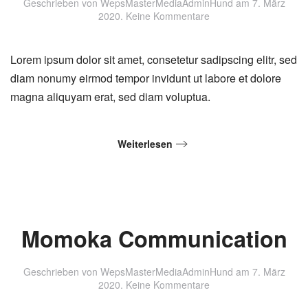
Geschrieben von
WepsMasterMediaAdminHund
am
7. März
zu
2020
.
Keine Kommentare
Space
Off
Studio
Lorem ipsum dolor sit amet, consetetur sadipscing elitr, sed
diam nonumy eirmod tempor invidunt ut labore et dolore
magna aliquyam erat, sed diam voluptua.
Weiterlesen
Momoka Communication
Geschrieben von
WepsMasterMediaAdminHund
am
7. März
zu
2020
.
Keine Kommentare
Momoka