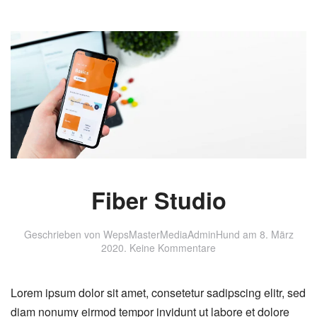
Fiber Studio
Geschrieben von
WepsMasterMediaAdminHund
am
8. März
zu
2020
.
Keine Kommentare
Fiber
Studio
Lorem ipsum dolor sit amet, consetetur sadipscing elitr, sed
diam nonumy eirmod tempor invidunt ut labore et dolore