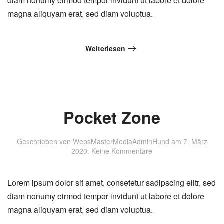
diam nonumy eirmod tempor invidunt ut labore et dolore
magna aliquyam erat, sed diam voluptua.
Weiterlesen
Pocket Zone
Geschrieben von
WepsMasterMediaAdminHund
am
7. März
zu
2020
.
Keine Kommentare
Pocket
Zone
Lorem ipsum dolor sit amet, consetetur sadipscing elitr, sed
diam nonumy eirmod tempor invidunt ut labore et dolore
magna aliquyam erat, sed diam voluptua.