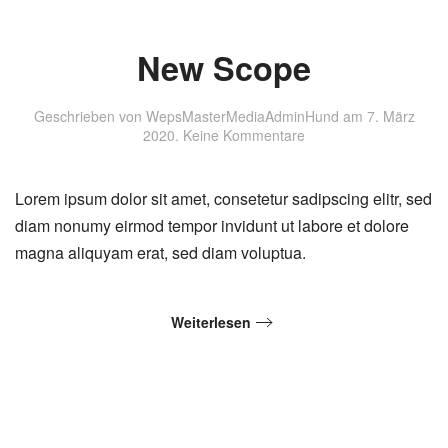
New Scope
Geschrieben von
WepsMasterMediaAdminHund
am
7. März
zu
2020
.
Keine Kommentare
New
Scope
Lorem ipsum dolor sit amet, consetetur sadipscing elitr, sed
diam nonumy eirmod tempor invidunt ut labore et dolore
magna aliquyam erat, sed diam voluptua.
Weiterlesen