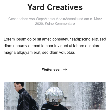
Yard Creatives
Geschrieben von
WepsMasterMediaAdminHund
am
8. März
zu
2020
.
Keine Kommentare
Yard
Creatives
Lorem ipsum dolor sit amet, consetetur sadipscing elitr, sed
diam nonumy eirmod tempor invidunt ut labore et dolore
magna aliquyam erat, sed diam voluptua.
Weiterlesen