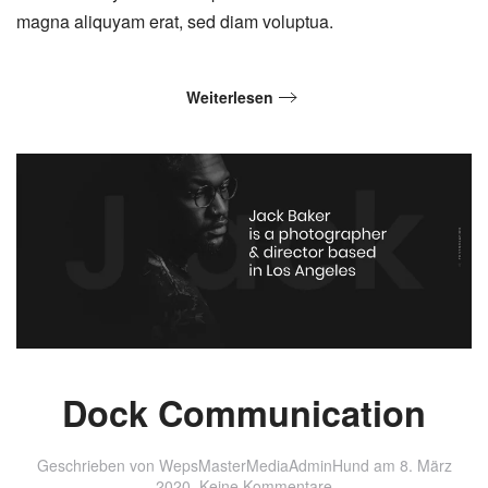
magna aliquyam erat, sed diam voluptua.
Weiterlesen
Dock Communication
Geschrieben von
WepsMasterMediaAdminHund
am
8. März
zu
2020
.
Keine Kommentare