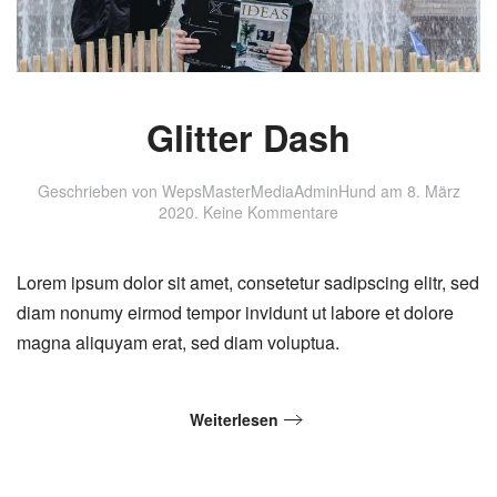
Glitter Dash
Geschrieben von
WepsMasterMediaAdminHund
am
8. März
zu
2020
.
Keine Kommentare
Glitter
Dash
Lorem ipsum dolor sit amet, consetetur sadipscing elitr, sed
diam nonumy eirmod tempor invidunt ut labore et dolore
magna aliquyam erat, sed diam voluptua.
Weiterlesen