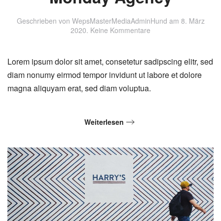
Geschrieben von
WepsMasterMediaAdminHund
am
8. März
zu
2020
.
Keine Kommentare
Monday
Agency
Lorem ipsum dolor sit amet, consetetur sadipscing elitr, sed
diam nonumy eirmod tempor invidunt ut labore et dolore
magna aliquyam erat, sed diam voluptua.
Weiterlesen