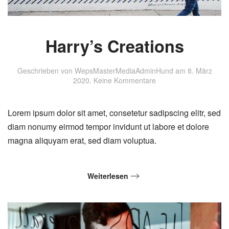
Harry’s Creations
Geschrieben von
WepsMasterMediaAdminHund
am
8. März
zu
2020
.
Keine Kommentare
Harry’s
Creations
Lorem ipsum dolor sit amet, consetetur sadipscing elitr, sed
diam nonumy eirmod tempor invidunt ut labore et dolore
magna aliquyam erat, sed diam voluptua.
Weiterlesen