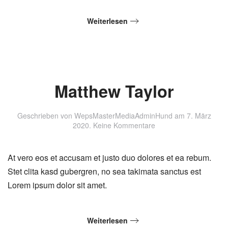
Weiterlesen
Matthew Taylor
Geschrieben von
WepsMasterMediaAdminHund
am
7. März
zu
2020
.
Keine Kommentare
Matthew
Taylor
At vero eos et accusam et justo duo dolores et ea rebum.
Stet clita kasd gubergren, no sea takimata sanctus est
Lorem ipsum dolor sit amet.
Weiterlesen