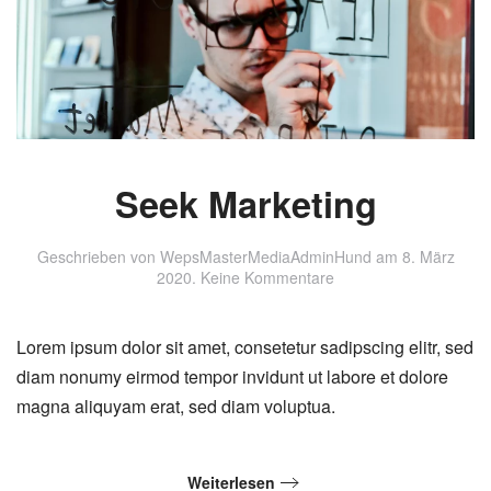
Seek Marketing
Geschrieben von
WepsMasterMediaAdminHund
am
8. März
zu
2020
.
Keine Kommentare
Seek
Marketing
Lorem ipsum dolor sit amet, consetetur sadipscing elitr, sed
diam nonumy eirmod tempor invidunt ut labore et dolore
magna aliquyam erat, sed diam voluptua.
Weiterlesen