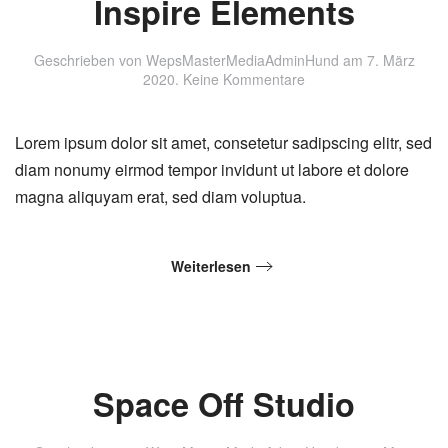
Inspire Elements
Geschrieben von
WepsMasterMediaAdminHund
am
7. März
zu
2020
.
Keine Kommentare
Inspire
Elements
Lorem ipsum dolor sit amet, consetetur sadipscing elitr, sed
diam nonumy eirmod tempor invidunt ut labore et dolore
magna aliquyam erat, sed diam voluptua.
Weiterlesen
Space Off Studio