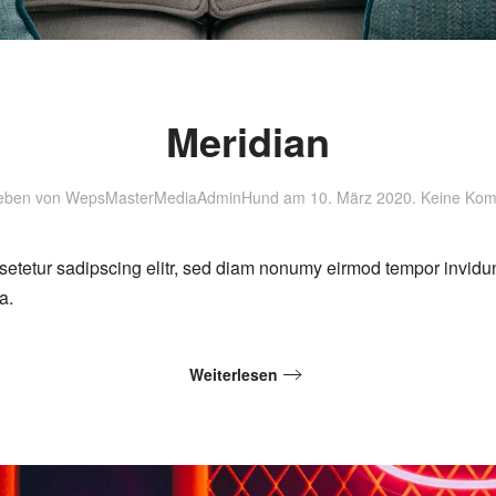
Meridian
eben von
WepsMasterMediaAdminHund
am
10. März 2020
.
Keine Ko
setetur sadipscing elitr, sed diam nonumy eirmod tempor invidu
a.
Weiterlesen