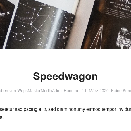
Speedwagon
eben von
WepsMasterMediaAdminHund
am
11. März 2020
.
Keine Ko
setetur sadipscing elitr, sed diam nonumy eirmod tempor invidu
a.