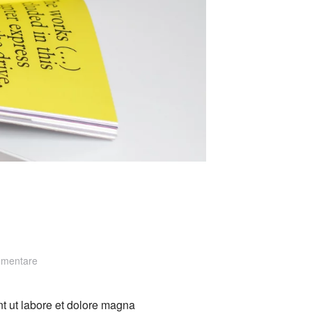
zu
mmentare
Flow
Design
nt ut labore et dolore magna