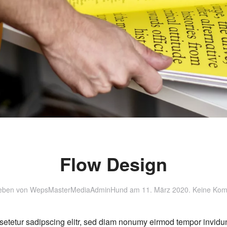
Flow Design
eben von
WepsMasterMediaAdminHund
am
11. März 2020
.
Keine Ko
setetur sadipscing elitr, sed diam nonumy eirmod tempor invidu