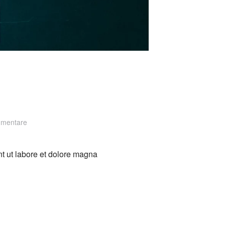
zu
mmentare
Creation
Al
nt ut labore et dolore magna