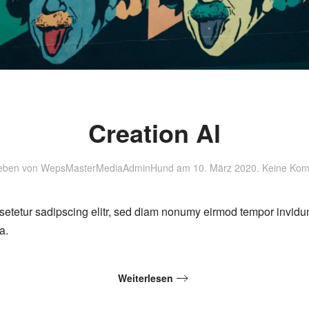
Creation Al
eben von
WepsMasterMediaAdminHund
am
10. März 2020
.
Keine Ko
setetur sadipscing elitr, sed diam nonumy eirmod tempor invidu
a.
Weiterlesen