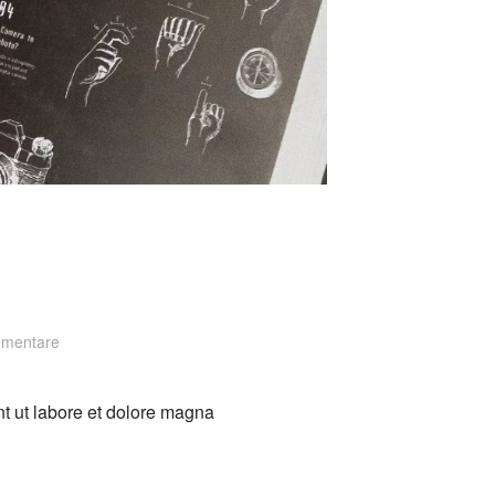
zu
mmentare
Speedwagon
nt ut labore et dolore magna