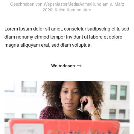
Geschrieben von
WepsMasterMediaAdminHund
am
9. März
zu
2020
.
Keine Kommentare
Plume
Lorem ipsum dolor sit amet, consetetur sadipscing elitr, sed
diam nonumy eirmod tempor invidunt ut labore et dolore
magna aliquyam erat, sed diam voluptua.
Weiterlesen