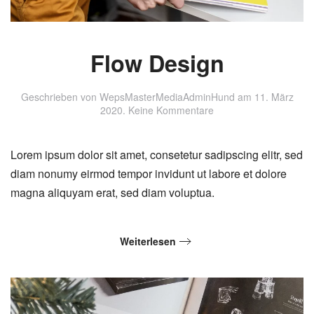
Flow Design
Geschrieben von
WepsMasterMediaAdminHund
am
11. März
zu
2020
.
Keine Kommentare
Flow
Design
Lorem ipsum dolor sit amet, consetetur sadipscing elitr, sed
diam nonumy eirmod tempor invidunt ut labore et dolore
magna aliquyam erat, sed diam voluptua.
Weiterlesen