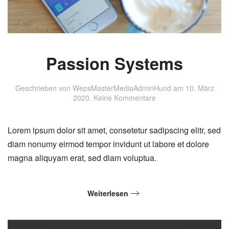
Passion Systems
Geschrieben von
WepsMasterMediaAdminHund
am
10. März
zu
2020
.
Keine Kommentare
Passion
Systems
Lorem ipsum dolor sit amet, consetetur sadipscing elitr, sed
diam nonumy eirmod tempor invidunt ut labore et dolore
magna aliquyam erat, sed diam voluptua.
Weiterlesen