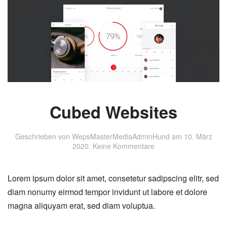
Cubed Websites
Geschrieben von
WepsMasterMediaAdminHund
am
10. März
zu
2020
.
Keine Kommentare
Cubed
Websites
Lorem ipsum dolor sit amet, consetetur sadipscing elitr, sed
diam nonumy eirmod tempor invidunt ut labore et dolore
magna aliquyam erat, sed diam voluptua.