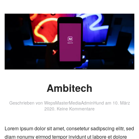
Ambitech
Geschrieben von
WepsMasterMediaAdminHund
am
10. März
zu
2020
.
Keine Kommentare
Ambitech
Lorem ipsum dolor sit amet, consetetur sadipscing elitr, sed
diam nonumy eirmod tempor invidunt ut labore et dolore