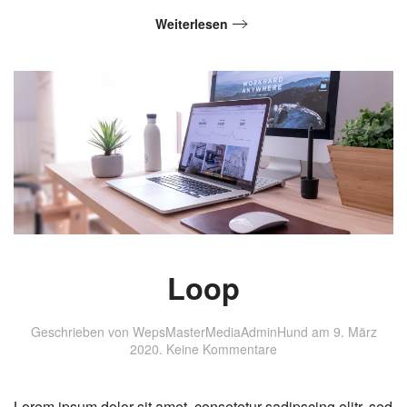
Weiterlesen
Loop
Geschrieben von
WepsMasterMediaAdminHund
am
9. März
zu
2020
.
Keine Kommentare
Loop
Lorem ipsum dolor sit amet, consetetur sadipscing elitr, sed