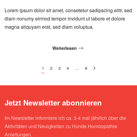
Cases
Lorem ipsum dolor sit amet, consetetur sadipscing elitr, sed
diam nonumy eirmod tempor invidunt ut labore et dolore
magna aliquyam erat, sed diam voluptua.
Weiterlesen
1
2
3
4
…
6
Jetzt Newsletter abonnieren
Im Newsletter informiere ich ca. 3-4 mal jährlich über die
Aktivitäten und Neuigkeiten zu Hunde Homöopathie
Anleitungen.