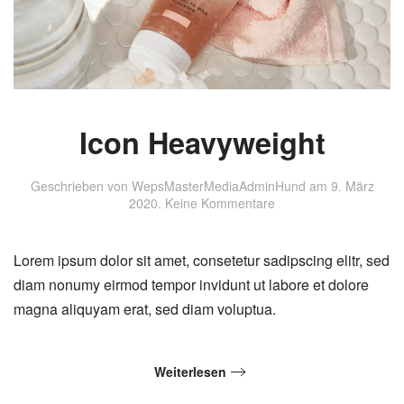
Icon Heavyweight
Geschrieben von
WepsMasterMediaAdminHund
am
9. März
zu
2020
.
Keine Kommentare
Icon
Heavyweight
Lorem ipsum dolor sit amet, consetetur sadipscing elitr, sed
diam nonumy eirmod tempor invidunt ut labore et dolore
magna aliquyam erat, sed diam voluptua.
Weiterlesen