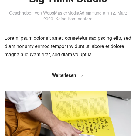
Geschrieben von
WepsMasterMediaAdminHund
am
12. März
zu
2020
.
Keine Kommentare
Big
Think
Studio
Lorem ipsum dolor sit amet, consetetur sadipscing elitr, sed
diam nonumy eirmod tempor invidunt ut labore et dolore
magna aliquyam erat, sed diam voluptua.
Weiterlesen