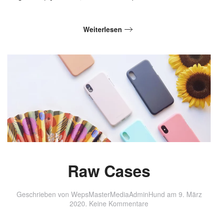
Weiterlesen
Raw Cases
Geschrieben von
WepsMasterMediaAdminHund
am
9. März
zu
2020
.
Keine Kommentare
Raw