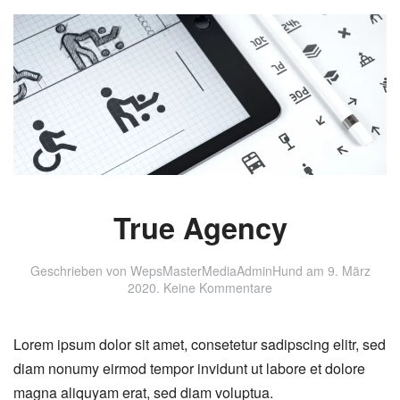
True Agency
Geschrieben von
WepsMasterMediaAdminHund
am
9. März
zu
2020
.
Keine Kommentare
True
Agency
Lorem ipsum dolor sit amet, consetetur sadipscing elitr, sed
diam nonumy eirmod tempor invidunt ut labore et dolore
magna aliquyam erat, sed diam voluptua.