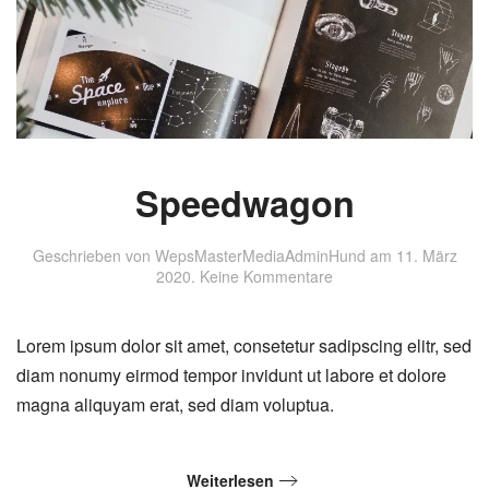
Speedwagon
Geschrieben von
WepsMasterMediaAdminHund
am
11. März
zu
2020
.
Keine Kommentare
Speedwagon
Lorem ipsum dolor sit amet, consetetur sadipscing elitr, sed
diam nonumy eirmod tempor invidunt ut labore et dolore
magna aliquyam erat, sed diam voluptua.
Weiterlesen