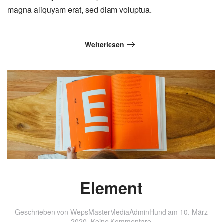
magna aliquyam erat, sed diam voluptua.
Weiterlesen
Element
Geschrieben von
WepsMasterMediaAdminHund
am
10. März
zu
2020
.
Keine Kommentare